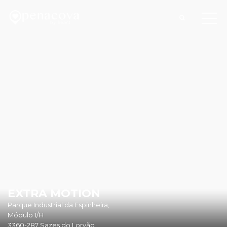
EXTRA MOTION
Parque Industrial da Espinheira,
Módulo 1/H
3360-287 Sazes do Lorvão