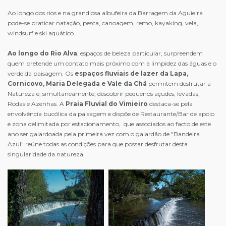
Ao longo dos rios e na grandiosa albufeira da Barragem da Aguieira
pode-se praticar natação, pesca, canoagem, remo, kayaking, vela,
windsurf e ski aquático.
Ao longo do Rio Alva
, espaços de beleza particular, surpreendem
quem pretende um contato mais próximo com a limpidez das águas e o
verde da paisagem. Os
espaços fluviais de lazer da Lapa,
Cornicovo, Maria Delegada e Vale da Chã
permitem desfrutar a
Natureza e, simultaneamente, descobrir pequenos açudes, levadas,
Rodas e Azenhas. A
Praia Fluvial do Vimieiro
destaca-se pela
envolvência bucólica da paisagem e dispõe de Restaurante/Bar de apoio
e zona delimitada por estacionamento, que associados ao facto de este
ano ser galardoada pela primeira vez com o galardão de "Bandeira
Azul" reúne todas as condições para que possar desfrutar desta
singularidade da natureza.