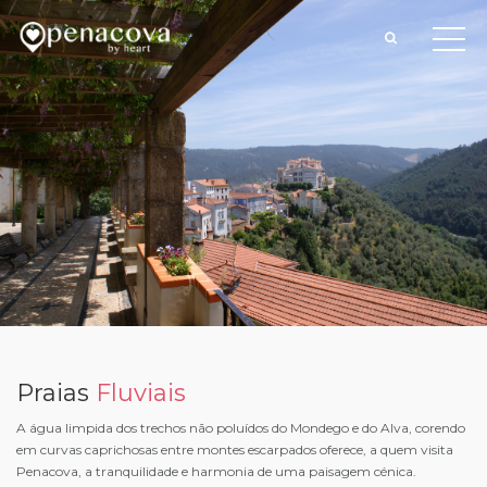
Praias
Fluviais
A água limpida dos trechos não poluídos do Mondego e do Alva, corendo
em curvas caprichosas entre montes escarpados oferece, a quem visita
Penacova, a tranquilidade e harmonia de uma paisagem cénica.