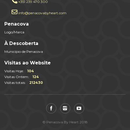
+351 239 470 300
info@penacovabyheart.com
Penacova
Logo/Marca
À Descoberta
Município de Penacova
Visitas ao Website
Visitas Hoje:
104
Visitas Ontem:
124
Visitas totais:
212430
© Penacova By Heart 2018